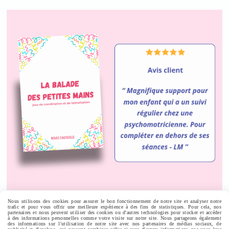
Nous utilisons des cookies pour assurer le bon fonctionnement de notre site et analyser notre
trafic et pour vous offrir une meilleure expérience à des fins de statistiques. Pour cela, nos
Autoriser
Facebook est désactivé.
partenaires et nous peuvent utiliser des cookies ou d'autres technologies pour stocker et accéder
à des informations personnelles comme votre visite sur notre site. Nous partageons également
des informations sur l'utilisation de notre site avec nos partenaires de médias sociaux, de