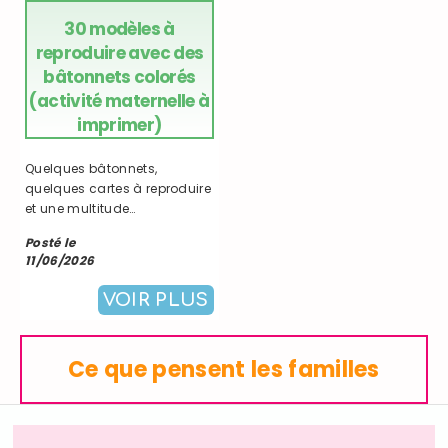
30 modèles à
reproduire avec des
bâtonnets colorés
(activité maternelle à
imprimer)
Quelques bâtonnets,
quelques cartes à reproduire
et une multitude
d'apprentissages ! Une
Posté le
activité simple à mettre en
11/06/2026
place pour travailler
l'observation, la
VOIR PLUS
concentration et la motricité
fine tout en s'amusant.
Ce que pensent les familles