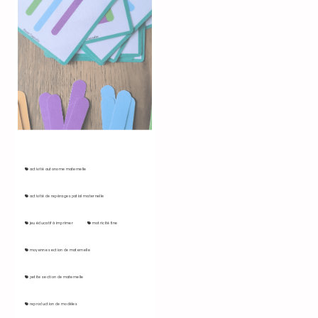
activité autonome maternelle
activité de repérage spatial maternelle
jeu éducatif à imprimer
motricité fine
moyenne section de maternelle
petite section de maternelle
reproduction de modèles