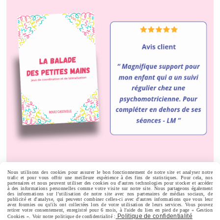
Nous utilisons des cookies pour assurer le bon fonctionnement de notre site et analyser notre
trafic et pour vous offrir une meilleure expérience à des fins de statistiques. Pour cela, nos
Autoriser
Facebook est désactivé.
partenaires et nous peuvent utiliser des cookies ou d'autres technologies pour stocker et accéder
à des informations personnelles comme votre visite sur notre site. Nous partageons également
des informations sur l'utilisation de notre site avec nos partenaires de médias sociaux, de
publicité et d'analyse, qui peuvent combiner celles-ci avec d'autres informations que vous leur
avez fournies ou qu'ils ont collectées lors de votre utilisation de leurs services. Vous pouvez
retirer votre consentement, enregistré pour 6 mois, à l'aide du lien en pied de page « Gestion
Politique de confidentialité
Cookies ». Voir notre politique de confidentialité :