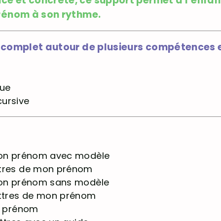
e et concrète, ce support permet à l’enfan
prénom à son rythme.
s complet autour de plusieurs compétences e
que
cursive
 mon prénom avec modèle
ttres de mon prénom
 mon prénom sans modèle
ettres de mon prénom
on prénom