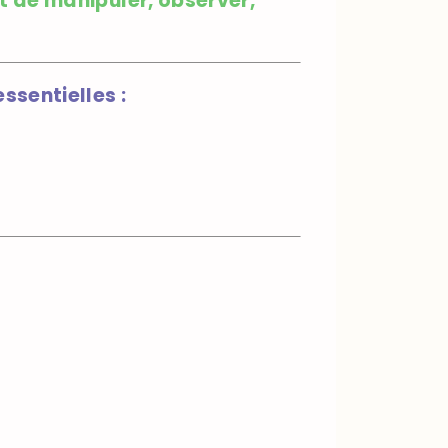
t de manipuler, observer,
ssentielles :