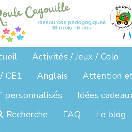
cueil
Activités / Jeux / Colo
/ CE1
Anglais
Attention e
 personnalisés
Idées cadeau
Recherche
FAQ
Le blog