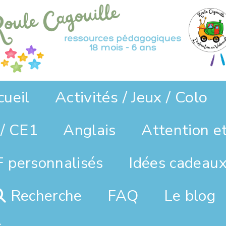
Activités / Jeux / Colo
cueil
/ CE1
Anglais
Attention e
 personnalisés
Idées cadeaux
Recherche
FAQ
Le blog