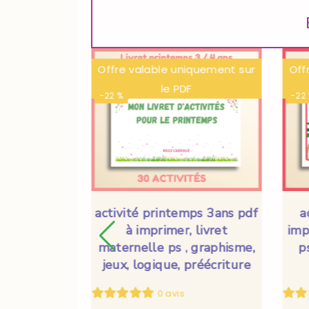
iquement sur
Offre valable uniquement sur
Off
F
le PDF
-22 %
-22
3 ans pdf à
activité printemps 3ans pdf
a
 maternelle
à imprimer, livret
imp
eux, logique,
maternelle ps , graphisme,
p
ture
jeux, logique, préécriture
0 avis