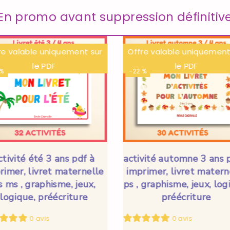
En promo avant suppression définitiv
re valable uniquement sur
Offre valable uniquement
le PDF
le PDF
 %
-22 %
ctivité été 3 ans pdf à
activité automne 3 ans 
rimer, livret maternelle
imprimer, livret matern
s ms , graphisme, jeux,
ps , graphisme, jeux, log
logique, préécriture
préécriture
0 avis
0 avis