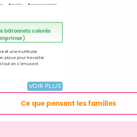
imer
motricité fine
moyenne section de maternelle
s bâtonnets colorés
 imprimer)
re et une multitude
n place pour travailler
ne tout en s'amusant.
VOIR PLUS
Ce que pensent les familles