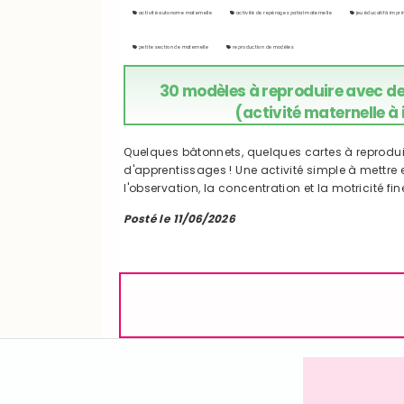
activité autonome maternelle
activité de repérage spatial maternelle
jeu éducatif à impr
petite section de maternelle
reproduction de modèles
30 modèles à reproduire avec de
(activité maternelle à
Quelques bâtonnets, quelques cartes à reprodui
d'apprentissages ! Une activité simple à mettre e
l'observation, la concentration et la motricité fi
Posté le 11/06/2026