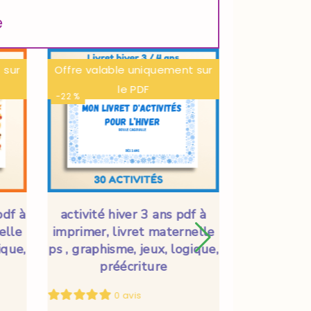
e
 sur
Offre valable uniquement sur
Offre valab
le PDF
-22 %
-22 %
pdf à
activité hiver 3 ans pdf à
activité pr
elle
imprimer, livret maternelle
à impr
ique,
ps , graphisme, jeux, logique,
maternelle
préécriture
jeux, logi
0 avis