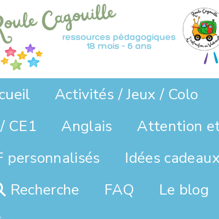
cueil
Activités / Jeux / Colo
/ CE1
Anglais
Attention e
 personnalisés
Idées cadeaux
Recherche
FAQ
Le blog