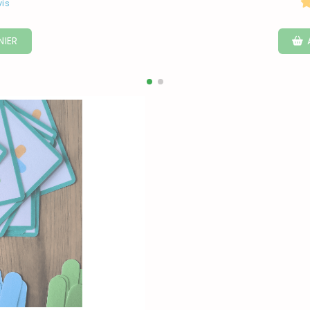
vis
NIER