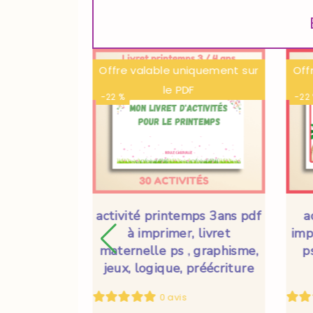
iquement sur
Offre valable uniquement sur
Off
F
le PDF
-22 %
-22
3 ans pdf à
activité printemps 3ans pdf
a
 maternelle
à imprimer, livret
imp
eux, logique,
maternelle ps , graphisme,
p
ture
jeux, logique, préécriture
0 avis