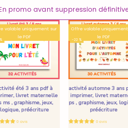
En promo avant suppression définitiv
re valable uniquement sur
Offre valable uniquement
le PDF
le PDF
 %
-22 %
ctivité été 3 ans pdf à
activité automne 3 ans 
rimer, livret maternelle
imprimer, livret matern
s ms , graphisme, jeux,
ps , graphisme, jeux, log
logique, préécriture
préécriture
0 avis
0 avis