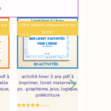
e
 sur
Offre valable uniquement sur
Offre valab
le PDF
-22 %
-22 %
pdf à
activité hiver 3 ans pdf à
activité pr
elle
imprimer, livret maternelle
à impr
ique,
ps , graphisme, jeux, logique,
maternelle
préécriture
jeux, logi
0 avis