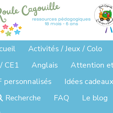
cueil
Activités / Jeux / Colo
/ CE1
Anglais
Attention e
 personnalisés
Idées cadeaux
Recherche
FAQ
Le blog