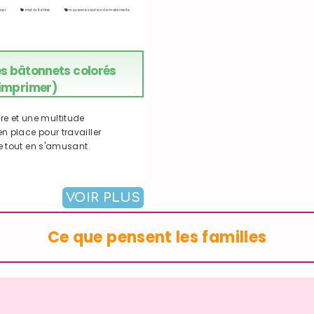
imer
motricité fine
moyenne section de maternelle
s bâtonnets colorés
 imprimer)
re et une multitude
n place pour travailler
ne tout en s'amusant.
VOIR PLUS
Ce que pensent les familles