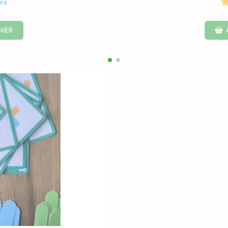
vis
NIER