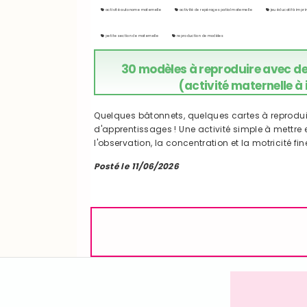
activité autonome maternelle
activité de repérage spatial maternelle
jeu éducatif à impr
petite section de maternelle
reproduction de modèles
30 modèles à reproduire avec de
(activité maternelle à
Quelques bâtonnets, quelques cartes à reprodui
d'apprentissages ! Une activité simple à mettre e
l'observation, la concentration et la motricité fi
Posté le 11/06/2026