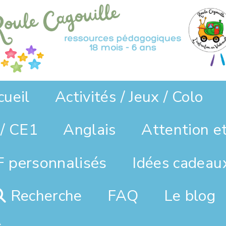
cueil
Activités / Jeux / Colo
/ CE1
Anglais
Attention e
 personnalisés
Idées cadeau
Recherche
FAQ
Le blog