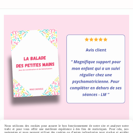
Nous utilisons des cookies pour assurer le bon fonctionnement de notre site et analyser notre
trafic et pour vous offrir une meilleure expérience à des fins de statistiques. Pour cela, nos
Autoriser
Facebook est désactivé.
partenaires et nous peuvent utiliser des cookies ou d'autres technologies pour stocker et accéder