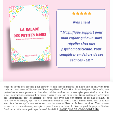
Nous utilisons des cookies pour assurer le bon fonctionnement de notre site et analyser notre
trafic et pour vous offrir une meilleure expérience à des fins de statistiques. Pour cela, nos
Autoriser
Facebook est désactivé.
partenaires et nous peuvent utiliser des cookies ou d'autres technologies pour stocker et accéder
à des informations personnelles comme votre visite sur notre site. Nous partageons également
des informations sur l'utilisation de notre site avec nos partenaires de médias sociaux, de
publicité et d'analyse, qui peuvent combiner celles-ci avec d'autres informations que vous leur
avez fournies ou qu'ils ont collectées lors de votre utilisation de leurs services. Vous pouvez
retirer votre consentement, enregistré pour 6 mois, à l'aide du lien en pied de page « Gestion
Politique de confidentialité
Cookies ». Voir notre politique de confidentialité :
MENTIONS LÉGALES
CONDITIONS GÉNÉRALES DE VENTE