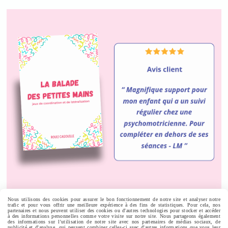
Nous utilisons des cookies pour assurer le bon fonctionnement de notre site et analyser notre
trafic et pour vous offrir une meilleure expérience à des fins de statistiques. Pour cela, nos
Autoriser
Facebook est désactivé.
partenaires et nous peuvent utiliser des cookies ou d'autres technologies pour stocker et accéder
à des informations personnelles comme votre visite sur notre site. Nous partageons également
des informations sur l'utilisation de notre site avec nos partenaires de médias sociaux, de
publicité et d'analyse, qui peuvent combiner celles-ci avec d'autres informations que vous leur