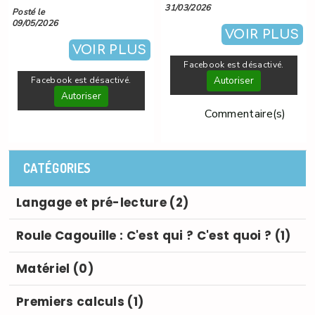
Avec le temps, j’ai réalisé que les
31/03/2026
Posté le
apprentissages les plus riches
09/05/2026
naissent souvent de petits
VOIR PLUS
moments simples, concrets et
VOIR PLUS
sans pression.
Facebook est désactivé.
Facebook est désactivé.
Autoriser
Autoriser
Commentaire(s)
CATÉGORIES
Langage et pré-lecture (2)
Roule Cagouille : C'est qui ? C'est quoi ? (1)
Matériel (0)
Premiers calculs (1)