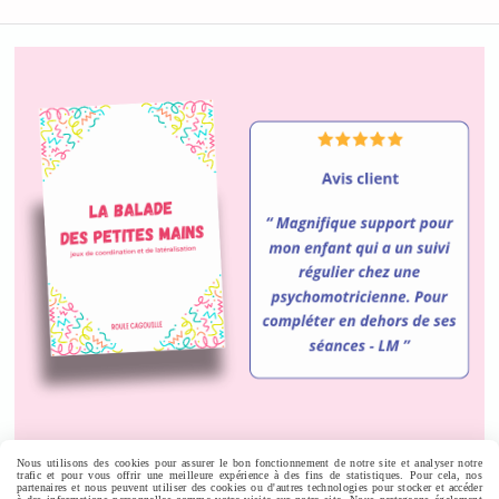
Nous utilisons des cookies pour assurer le bon fonctionnement de notre site et analyser notre
trafic et pour vous offrir une meilleure expérience à des fins de statistiques. Pour cela, nos
Autoriser
Facebook est désactivé.
partenaires et nous peuvent utiliser des cookies ou d'autres technologies pour stocker et accéder